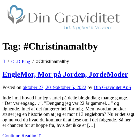
Søger du en privat Jordemoder, kontakt Din Graviditet ApS, hvor der
Privat Jordemoder
Tag:
#Christinamaltby
tilbydes Jordemoderkonsultation, Massage, Fødselsforberedelse,
Fødselsmodning, Rebozo mm.
#Christinamaltby
OLD-Blog
EngleMor, Mor på Jorden, JordeModer
Posted on
oktober 27, 2019
oktober 5, 2022
by
Din Graviditet ApS
Inde i mit hoved har jeg startet på dette blogindlæg mange gange.
”Der var engang…”, ”Dengang jeg var 22 år gammel…” og
lignende. Intet af det fungerer helt for mig. Men hvordan pokker
starter jeg en historie om at jeg er mor til 3 englebørn? Nu er det sagt
og nu ved du hvad du kommer til at læse om i det følgende. Så her
er chancen for at hoppe fra, hvis det ikke er […]
Continue Reading