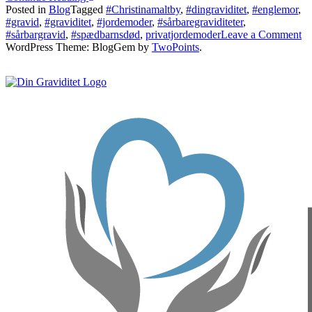
Posted in
Blog
Tagged
#Christinamaltby
,
#dingraviditet
,
#englemor
,
#gravid
,
#graviditet
,
#jordemoder
,
#sårbaregraviditeter
,
on
#sårbargravid
,
#spædbarnsdød
,
privatjordemoder
Leave a Comment
En
WordPress Theme: BlogGem by
TwoPoints
.
M
på
Jo
Jo