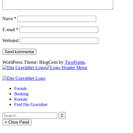
Navn
*
E-mail
*
Websted
WordPress Theme: BlogGem by
TwoPoints
.
Forside
Booking
Kontakt
Find Din Graviditet
× Close Panel