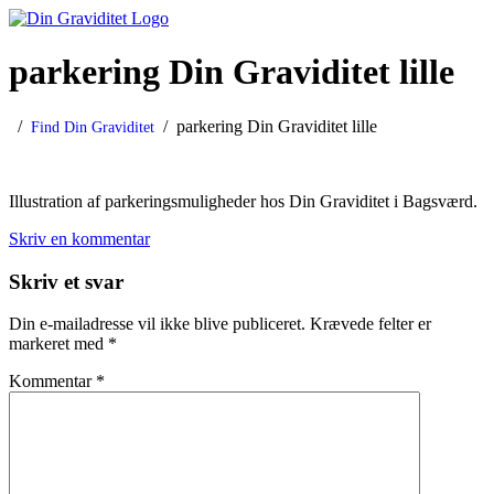
Søger du en privat Jordemoder, kontakt Din Graviditet ApS, hvor der
Privat Jordemoder
parkering Din Graviditet lille
tilbydes Jordemoderkonsultation, Massage, Fødselsforberedelse,
Fødselsmodning, Rebozo mm.
parkering Din Graviditet lille
Find Din Graviditet
Illustration af parkeringsmuligheder hos Din Graviditet i Bagsværd.
Skriv en kommentar
Skriv et svar
Din e-mailadresse vil ikke blive publiceret.
Krævede felter er
markeret med
*
Kommentar
*